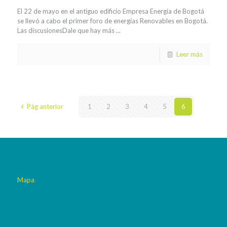
El 22 de mayo en el antiguo edificio Empresa Energía de Bogotá
se llevó a cabo el primer foro de energías Renovables en Bogotá.
Las discusionesDale que hay más ...
Leer más
Pág anterior
1
2
3
4
5
6
Mapa