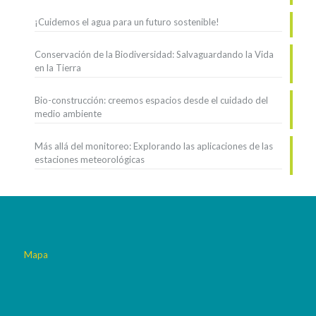
¡Cuidemos el agua para un futuro sostenible!
Conservación de la Biodiversidad: Salvaguardando la Vida
en la Tierra
Bio-construcción: creemos espacios desde el cuidado del
medio ambiente
Más allá del monitoreo: Explorando las aplicaciones de las
estaciones meteorológicas
Mapa