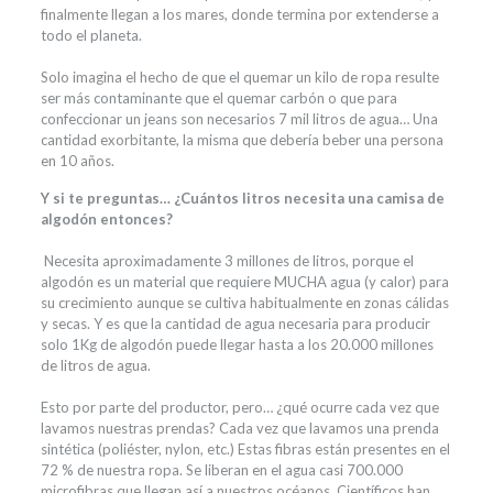
finalmente llegan a los mares, donde termina por extenderse a
todo el planeta.
Solo imagina el hecho de que el quemar un kilo de ropa resulte
ser más contaminante que el quemar carbón o que para
confeccionar un jeans son necesarios 7 mil litros de agua… Una
cantidad exorbitante, la misma que debería beber una persona
en 10 años.
Y si te preguntas… ¿Cuántos litros necesita una camisa de
algodón entonces?
Necesita aproximadamente 3 millones de litros, porque el
algodón es un material que requiere MUCHA agua (y calor) para
su crecimiento aunque se cultiva habitualmente en zonas cálidas
y secas. Y es que la cantidad de agua necesaria para producir
solo 1Kg de algodón puede llegar hasta a los 20.000 millones
de litros de agua.
Esto por parte del productor, pero… ¿qué ocurre cada vez que
lavamos nuestras prendas? Cada vez que lavamos una prenda
sintética (poliéster, nylon, etc.) Estas fibras están presentes en el
72 % de nuestra ropa. Se liberan en el agua casi 700.000
microfibras que llegan así a nuestros océanos. Científicos han